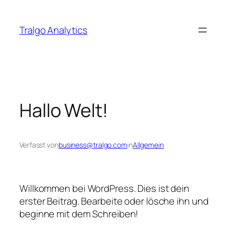
Zum
Inhalt
Tralgo Analytics
springen
Hallo Welt!
Verfasst von
business@tralgo.com
in
Allgemein
Willkommen bei WordPress. Dies ist dein
erster Beitrag. Bearbeite oder lösche ihn und
beginne mit dem Schreiben!